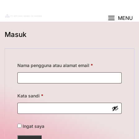
AJUKAN KREDIT
>
Akun Saya
BANK ABS
MENU
Masuk
Nama pengguna atau alamat email
*
Kata sandi
*
Ingat saya