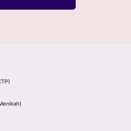
TP)
enikah)